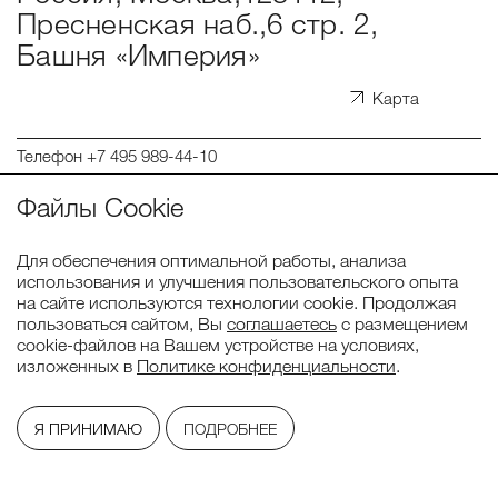
Пресненская наб.,6 стр. 2,
Башня «Империя»
Карта
Телефон
+7 495 989-44-10
moscow@lidings.com
Файлы Cookie
spb@lidings.com
hr@lidings.com
Для обеспечения оптимальной работы, анализа
Telegram
использования и улучшения пользовательского опыта
на сайте используются технологии cookie. Продолжая
Youtube
пользоваться сайтом, Вы
соглашаетесь
с размещением
LinkedIn
cookie-файлов на Вашем устройстве на условиях,
изложенных в
Политике конфиденциальности
.
Lidings, 2026
Я ПРИНИМАЮ
ПОДРОБНЕЕ
Политика конфиденциальности
Сделано в
CreativePeople