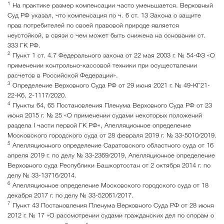
1
На практике размер компенсации часто уменьшается. Верховный
Суд РФ указал, что компенсация по ч. 6 ст. 13 Закона о защите
прав потребителей по своей правовой природе является
неустойкой, в связи с чем может быть снижена на основании ст.
333 ГК РФ.
2
Пункт 1 ст. 4.7 Федерального закона от 22 мая 2003 г. № 54-ФЗ «О
применении контрольно-кассовой техники при осуществлении
расчетов в Российской Федерации».
3
Определение Верховного Суда РФ от 29 июня 2021 г. № 49-КГ21-
22-К6, 2-1117/2020.
4
Пункты 64, 65 Постановления Пленума Верховного Суда РФ от 23
июня 2015 г. № 25 «О применении судами некоторых положений
раздела I части первой ГК РФ», Апелляционное определение
Московского городского суда от 28 февраля 2019 г. № 33-5010/2019.
5
Апелляционного определение Саратовского областного суда от 16
апреля 2019 г. по делу № 33-2369/2019, Апелляционное определение
Верховного суда Республики Башкортостан от 2 октября 2014 г. по
делу № 33-13716/2014.
6
Апелляционное определение Московского городского суда от 18
декабря 2017 г. по делу № 33-52061/2017.
7
Пункт 43 Постановления Пленума Верховного Суда РФ от 28 июня
2012 г. № 17 «О рассмотрении судами гражданских дел по спорам о