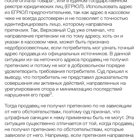
после оплаты товара
, или в Едином государственном
реестре юридических лиц (ЕГРЮЛ). Использовать адрес
из ЕГРЮЛ предпочтительнее, так как адрес в кассовом
чеке не всегда достоверен и не позволяет с точностью
идентифицировать лицо, которому направлена
претензия. Так, Верховный Суд уже отмечал, что
направление претензии не по тому адресу, хоть он и
указан в кассовом чеке, может быть признано
недобросовестным, если потребитель мог узнать точный
адрес продавца из официальных источников. В данной
ситуации из-за неточного адреса продавец не получил
претензию и потому не мог в добровольном порядке
удовлетворить требования потребителя. Суд пришел к
выводу, что потребитель не представил доказательств
совершения им активных действий, направленных на
урегулирование спора и минимизацию последствий
3
нарушения его прав
.
Тогда продавец не получил претензию по не зависящим
от него обстоятельствам, поэтому суд признал, что
штрафные санкции к нему применены быть не могут. Эта
ситуация существенно отличается от той, когда продавец
не получил претензию по обстоятельствам, которые
зависели от него. Например, если претензия направлена